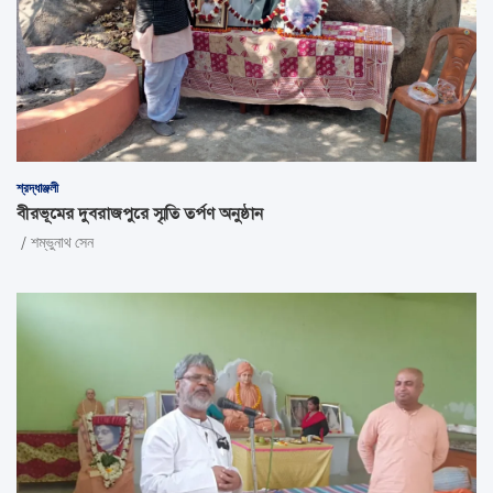
শ্রদ্ধাঞ্জলী
বীরভূমের দুবরাজপুরে স্মৃতি তর্পণ অনুষ্ঠান
শম্ভুনাথ সেন