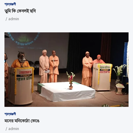
শ্রদ্ধাঞ্জলী
তুমি কি কেবলই ছবি
admin
শ্রদ্ধাঞ্জলী
মনের মনিকোঠা ভেঙে
admin