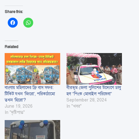
Share this:
Related
বাংলায় মহিলাদের ফ্রি বাস সফর:
বীরভূম জেলা পুলিশের উদ্যেগে চালু
টিকিট যখন ‘জিরো’, পরিকাঠামো
হল “পিংক মোবাইল পরিষেবা”
তখন ‘হিরো’?
September 28, 2024
June 19, 2026
In "খবর"
In "দৃষ্টিপাত"