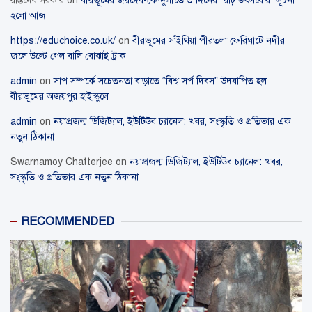
রন্তিদেব সরকার
on
বীরভূমের জয়দেব-কেন্দুলীতে ৩ দিনের “রাঢ় উৎসবে’র” সূচনা
হলো আজ
https://educhoice.co.uk/
on
বীরভূমের সাঁইথিয়া পীরতলা ফেরিঘাটে নদীর
জলে উল্টে গেল বালি বোঝাই ট্রাক
admin
on
সাপ সম্পর্কে সচেতনতা বাড়াতে “বিশ্ব সর্প দিবস” উদযাপিত হল
বীরভূমের অজয়পুর হাইস্কুলে
admin
on
নয়াপ্রজন্ম ডিজিট্যাল, ইউটিউব চ্যানেল: খবর, সংস্কৃতি ও প্রতিভার এক
নতুন ঠিকানা
Swarnamoy Chatterjee
on
নয়াপ্রজন্ম ডিজিট্যাল, ইউটিউব চ্যানেল: খবর,
সংস্কৃতি ও প্রতিভার এক নতুন ঠিকানা
RECOMMENDED