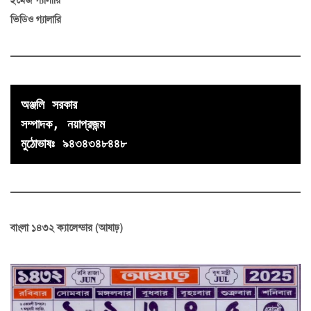
ইমেজ গ্যালারি
ভিডিও গ্যালারি
অঞ্জলি সরকার

সম্পাদক, নয়াপ্রজন্ম
মুঠোভাষঃ ৯৪৩৪৩৪৮৪৪৮
বাংলা ১৪৩২ ক্যালেন্ডার (আষাঢ়)