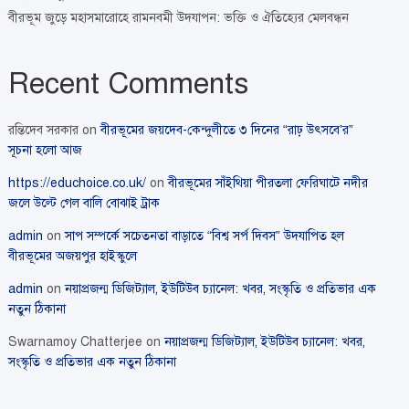
বীরভূম জুড়ে মহাসমারোহে রামনবমী উদযাপন: ভক্তি ও ঐতিহ্যের মেলবন্ধন
Recent Comments
রন্তিদেব সরকার
on
বীরভূমের জয়দেব-কেন্দুলীতে ৩ দিনের “রাঢ় উৎসবে’র”
সূচনা হলো আজ
https://educhoice.co.uk/
on
বীরভূমের সাঁইথিয়া পীরতলা ফেরিঘাটে নদীর
জলে উল্টে গেল বালি বোঝাই ট্রাক
admin
on
সাপ সম্পর্কে সচেতনতা বাড়াতে “বিশ্ব সর্প দিবস” উদযাপিত হল
বীরভূমের অজয়পুর হাইস্কুলে
admin
on
নয়াপ্রজন্ম ডিজিট্যাল, ইউটিউব চ্যানেল: খবর, সংস্কৃতি ও প্রতিভার এক
নতুন ঠিকানা
Swarnamoy Chatterjee
on
নয়াপ্রজন্ম ডিজিট্যাল, ইউটিউব চ্যানেল: খবর,
সংস্কৃতি ও প্রতিভার এক নতুন ঠিকানা