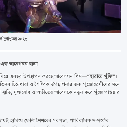
র্ক দুর্গাপুজো ২০২৫
জে এক আবেগঘন যাত্রা
পা দিয়ে এবছর উপস্থাপন করছে আবেগঘন থিম—
“হারায়ে খুঁজি”
।
ব চিন্তাধারা ও শৈল্পিক উপস্থাপনার জন্য পুজোপ্রেমীদের মনে
া স্মৃতি, মূল্যবোধ ও অতীতের আবেগকে নতুন করে খুঁজে পাওয়ার
প্রায়ই হারিয়ে ফেলি শৈশবের সরলতা, পারিবারিক সম্পর্কের