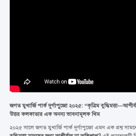
জগত মুখার্জি পার্ক দুর্গাপূুজো ২০২৫: “কৃত্রিম বুদ্ধিমত্তা—আশ
উত্তর কলকাতার এক অনন্য ভাবনামূলক থিম
২০২৫ সালে জগত মুখার্জি পার্ক দুর্গাপুজো এমন এক প্রশ্ন স