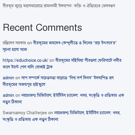
বীরভূম জুড়ে মহাসমারোহে রামনবমী উদযাপন: ভক্তি ও ঐতিহ্যের মেলবন্ধন
Recent Comments
রন্তিদেব সরকার
on
বীরভূমের জয়দেব-কেন্দুলীতে ৩ দিনের “রাঢ় উৎসবে’র”
সূচনা হলো আজ
https://educhoice.co.uk/
on
বীরভূমের সাঁইথিয়া পীরতলা ফেরিঘাটে নদীর
জলে উল্টে গেল বালি বোঝাই ট্রাক
admin
on
সাপ সম্পর্কে সচেতনতা বাড়াতে “বিশ্ব সর্প দিবস” উদযাপিত হল
বীরভূমের অজয়পুর হাইস্কুলে
admin
on
নয়াপ্রজন্ম ডিজিট্যাল, ইউটিউব চ্যানেল: খবর, সংস্কৃতি ও প্রতিভার এক
নতুন ঠিকানা
Swarnamoy Chatterjee
on
নয়াপ্রজন্ম ডিজিট্যাল, ইউটিউব চ্যানেল: খবর,
সংস্কৃতি ও প্রতিভার এক নতুন ঠিকানা