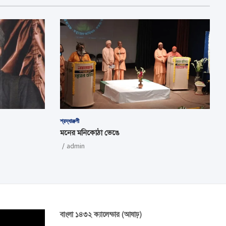
শ্রদ্ধাঞ্জলী
মনের মনিকোঠা ভেঙে
admin
বাংলা ১৪৩২ ক্যালেন্ডার (আষাঢ়)