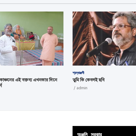
শ্রদ্ধাঞ্জলী
 কাঞ্চনের এই বক্তব্য এখনকার দিনে
তুমি কি কেবলই ছবি
ণ
admin
অঞ্জলি সরকার
