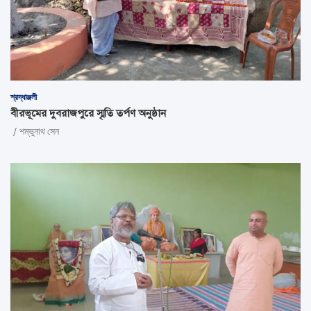
শ্রদ্ধাঞ্জলী
বীরভূমের দুবরাজপুরে স্মৃতি তর্পণ অনুষ্ঠান
শম্ভুনাথ সেন