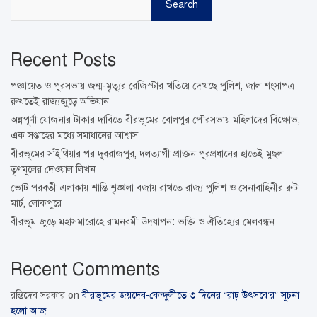
Search
Recent Posts
পঞ্চায়েত ও পুরসভায় জন্ম-মৃত্যুর রেজিস্টার খতিয়ে দেখছে পুলিশ, জাল শংসাপত্র
রুখতেই রাজ্যজুড়ে অভিযান
অন্নপূর্ণা যোজনার টাকার দাবিতে বীরভূমের বোলপুর পৌরসভায় মহিলাদের বিক্ষোভ,
এক সপ্তাহের মধ্যে সমাধানের আশ্বাস
বীরভূমের সাঁইথিয়ার পর দুবরাজপুর, দলত্যাগী প্রাক্তন পুরপ্রধানের হাতেই মুছল
তৃণমূলের দেওয়াল লিখন
ভোট পরবর্তী এলাকায় শান্তি শৃঙ্খলা বজায় রাখতে রাজ্য পুলিশ ও সেনাবাহিনীর রুট
মার্চ, লোকপুরে
বীরভূম জুড়ে মহাসমারোহে রামনবমী উদযাপন: ভক্তি ও ঐতিহ্যের মেলবন্ধন
Recent Comments
রন্তিদেব সরকার
on
বীরভূমের জয়দেব-কেন্দুলীতে ৩ দিনের “রাঢ় উৎসবে’র” সূচনা
হলো আজ