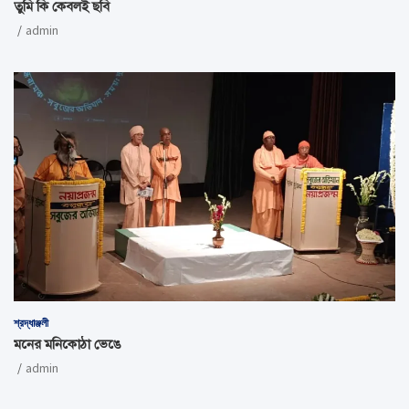
তুমি কি কেবলই ছবি
admin
শ্রদ্ধাঞ্জলী
মনের মনিকোঠা ভেঙে
admin