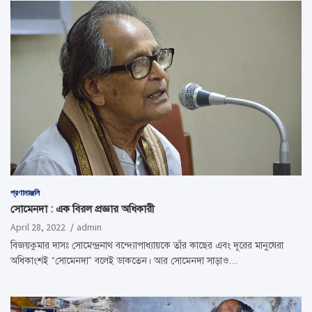
প্রণামাঞ্জলি
সোমেনদা : এক বিরল প্রজ্ঞার অধিকারী
April 28, 2022
admin
বিজয়কুমার দাসঃ সোমেন্দ্রনাথ বন্দ্যোপাধ্যায়কে তাঁর কাছের এবং দূরের মানুষেরা
অধিকাংশই “সোমেনদা” বলেই ডাকতেন। আর সোমেনদা সাড়াও…