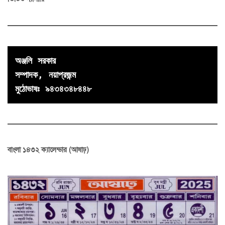
অঞ্জলি সরকার

সম্পাদক, নয়াপ্রজন্ম
মুঠোভাষঃ ৯৪৩৪৩৪৮৪৪৮
বাংলা ১৪৩২ ক্যালেন্ডার (আষাঢ়)