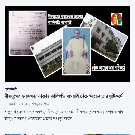
প্রণামাঞ্জলি
বীরভূমের স্বনামধন্য ডাক্তার কালিগতি ব্যানার্জি বেঁচে আছেন তার সৃষ্টিকর্মে
June 6, 2024
শম্ভুনাথ সেন
শম্ভুনাথ সেনঃ জন্মশতবর্ষ পেরিয়ে গেছে কবেই। বীরভূম জেলার ময়ূরেশ্বর থানার
উলকুণ্ডা গ্ৰাম পঞ্চায়েতের প্রত্যন্ত নপাড়া গ্ৰামে…