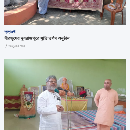
শ্রদ্ধাঞ্জলী
বীরভূমের দুবরাজপুরে স্মৃতি তর্পণ অনুষ্ঠান
শম্ভুনাথ সেন