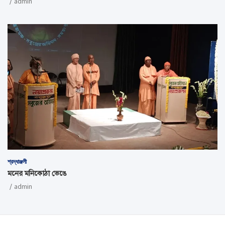
admin
শ্রদ্ধাঞ্জলী
মনের মনিকোঠা ভেঙে
admin