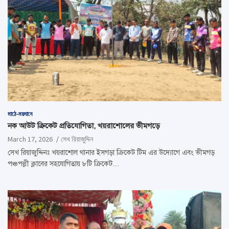
মাঠে-ময়দানে
নক আউট ক্রিকেট প্রতিযোগিতা, খয়রাশোলের ভীমগড়ে
March 17, 2026
সেখ রিয়াজুদ্দিন
সেখ রিয়াজুদ্দিনঃ খয়রাশোল থানার ইসগড়া ক্রিকেট টিম এর উদ্যোগে এবং ভীমগড়
পঞ্চপল্লী ক্লাবের সহযোগিতায় ৮টি ক্রিকেট…