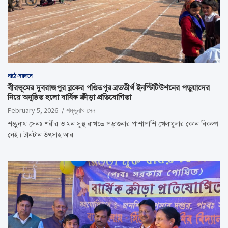
মাঠে-ময়দানে
বীরভূমের দুবরাজপুর ব্লকের পণ্ডিতপুর ব্রততীর্থ ইনস্টিটিউশনের পড়ুয়াদের
নিয়ে অনুষ্ঠিত হলো বার্ষিক ক্রীড়া প্রতিযোগিতা
February 5, 2026
শম্ভুনাথ সেন
শম্ভুনাথ সেনঃ শরীর ও মন সুস্থ রাখতে পড়াশুনার পাশাপাশি খেলাধুলার কোন বিকল্প
নেই। টানটান উৎসাহ আর…