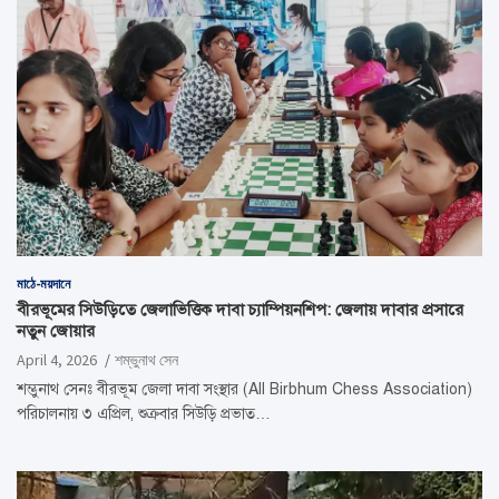
মাঠে-ময়দানে
বীরভূমের সিউড়িতে জেলাভিত্তিক দাবা চ্যাম্পিয়নশিপ: জেলায় দাবার প্রসারে
নতুন জোয়ার
April 4, 2026
শম্ভুনাথ সেন
শম্ভুনাথ সেনঃ বীরভূম জেলা দাবা সংস্থার (All Birbhum Chess Association)
পরিচালনায় ৩ এপ্রিল, শুক্রবার সিউড়ি প্রভাত…