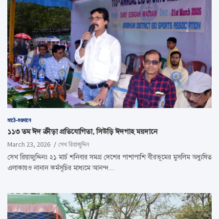
মাঠে-ময়দানে
১১৩ তম ঈদ ক্রীড়া প্রতিযোগিতা, সিউড়ি ঈদগাহ ময়দানে
March 23, 2026
সেখ রিয়াজুদ্দিন
সেখ রিয়াজুদ্দিনঃ ২১ মার্চ শনিবার সমগ্র দেশের পাশাপাশি বীরভূমের মুসলিম অধ্যুষিত
এলাকায়ও নানান কর্মসূচির মাধ্যমে আনন্দ…