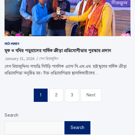
মাঠে-ময়দানে
মূক ও বধির পড়ুয়াদের বার্ষিক ক্রীড়া প্রতিযোগীতার পুরস্কার প্রদান
January 31, 2026
সেখ রিয়াজুদ্দিন
সেখ রিয়াজুদ্দিনঃ সম্প্রতি সিউড়ি পাবলিক এ্যান্ড সি.এম.এম. হাইস্কুলের বার্ষিক ক্রীড়া
প্রতিযোগিতা অনুষ্ঠিত হয়। উক্ত প্রতিযোগিতায় স্থানাধিকারীদের…
Posts
1
2
3
Next
pagination
Search
Search