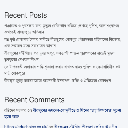
Recent Posts
পঞ্চায়েত ও পুরসভায় জন্ম-মৃত্যুর রেজিস্টার খতিয়ে দেখছে পুলিশ, জাল শংসাপত্র
রুখতেই রাজ্যজুড়ে অভিযান
অন্নপূর্ণা যোজনার টাকার দাবিতে বীরভূমের বোলপুর পৌরসভায় মহিলাদের বিক্ষোভ,
এক সপ্তাহের মধ্যে সমাধানের আশ্বাস
বীরভূমের সাঁইথিয়ার পর দুবরাজপুর, দলত্যাগী প্রাক্তন পুরপ্রধানের হাতেই মুছল
তৃণমূলের দেওয়াল লিখন
ভোট পরবর্তী এলাকায় শান্তি শৃঙ্খলা বজায় রাখতে রাজ্য পুলিশ ও সেনাবাহিনীর রুট
মার্চ, লোকপুরে
বীরভূম জুড়ে মহাসমারোহে রামনবমী উদযাপন: ভক্তি ও ঐতিহ্যের মেলবন্ধন
Recent Comments
রন্তিদেব সরকার
on
বীরভূমের জয়দেব-কেন্দুলীতে ৩ দিনের “রাঢ় উৎসবে’র” সূচনা
হলো আজ
https://educhoice.co.uk/
on
বীরভূমের সাঁইথিয়া পীরতলা ফেরিঘাটে নদীর